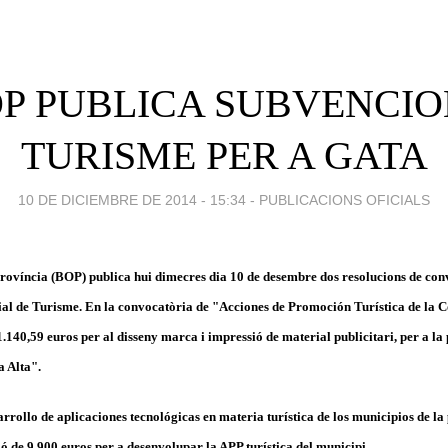
OP PUBLICA SUBVENCIO
TURISME PER A GATA
10 DE DICIEMBRE DE 2014 - 15:34
-
PUBLICACIONS OFICIALS
a Província (BOP) publica hui dimecres dia 10 de desembre dos resolucions de co
al de Turisme. En la convocatòria de "Acciones de Promoción Turística de la 
.140,59 euros per al disseny marca i impressió de material publicitari, per a la
a Alta".
rollo de aplicaciones tecnológicas en materia turística de los municipios de la
ó de 9.900 euros per a desenvolupar la APP turística del municipi.