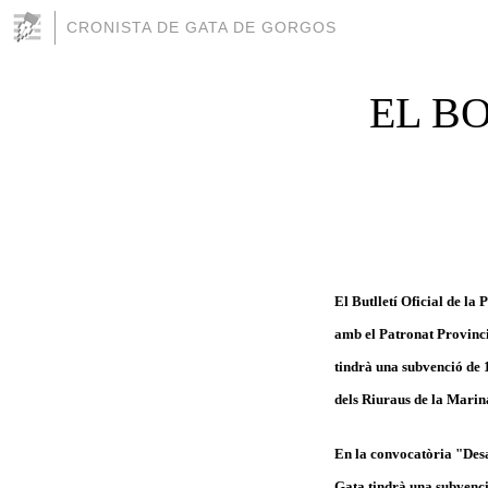
CRONISTA DE GATA DE GORGOS
EL B
El Butlletí Oficial de l
amb el Patronat Provinci
tindrà una subvenció de 1
dels Riuraus de la Marin
En la convocatòria "Desar
Gata tindrà una subvenci