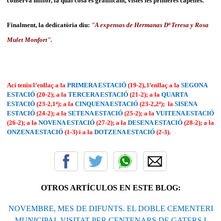
conserva millor, la qual cosa és gratificant, vistes les primeres capelles.
Finalment, la dedicatòria diu:
"A expensas de Hermanas Dª Teresa y Rosa
Mulet Monfort".
Ací teniu l’enllaç a la
PRIMERA ESTACIÓ
(19-2), l’enllaç a la
SEGONA
ESTACIÓ
(20-2); a la
TERCERA ESTACIÓ
(21-2); a la
QUARTA
ESTACIÓ
(23-2,1ª); a la
CINQUENA ESTACIÓ
(23-2,2ª); la
SISENA
ESTACIÓ
(24-2); a la
SETENA ESTACIÓ
(25-2); a la
VUITENA ESTACIÓ
(26-2); a la
NOVENA ESTACIÓ
(27-2); a la
DESENA ESTACIÓ
(28-2); a la
ONZENA ESTACIÓ
(1-3) i a la
DOTZENA ESTACIÓ
(2-3).
OTROS ARTÍCULOS EN ESTE BLOG:
NOVEMBRE, MES DE DIFUNTS. EL DOBLE CEMENTERI
MUNICIPAL VISITAT PER CENTENARS DE GATERS I