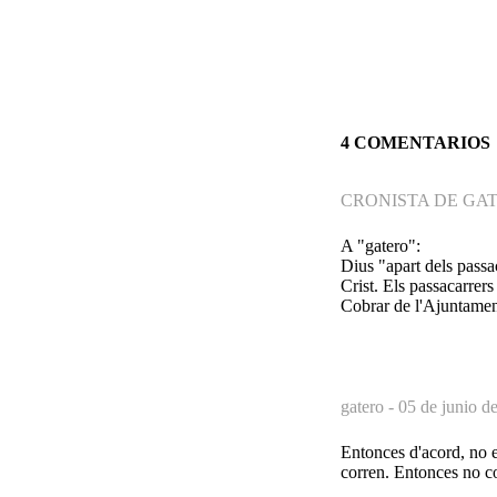
4 COMENTARIOS
CRONISTA DE GAT
A "gatero":
Dius "apart dels passac
Crist. Els passacarrer
Cobrar de l'Ajuntament
gatero -
05 de junio d
Entonces d'acord, no 
corren. Entonces no co