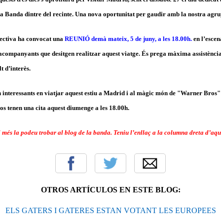
 la Banda dintre del recinte. Una nova oportunitat per gaudir amb la nostra agr
irectiva ha convocat una
REUNIÓ demà mateix, 5 de juny, a les 18.00h.
en l’escen
acompanyants que desitgen realitzar aquest viatge. És prega màxima assistència 
t d’interès.
tan interessants en viatjar aquest estiu a Madrid i al màgic món de "Warner Bro
s tenen una cita aquest diumenge a les 18.00h.
 més la podeu trobar al blog de la banda. Teniu l’enllaç a la columna dreta d’aqu
OTROS ARTÍCULOS EN ESTE BLOG:
ELS GATERS I GATERES ESTAN VOTANT LES EUROPEES