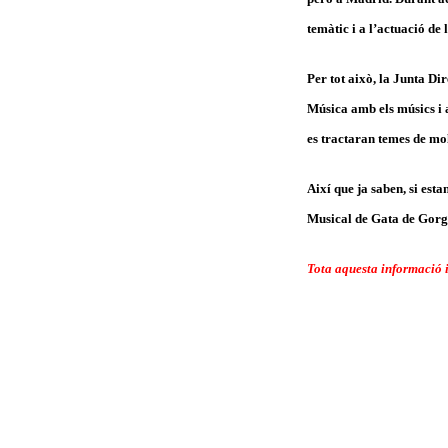
temàtic i a l’actuació de
Per tot això, la Junta D
Música amb els músics i 
es tractaran temes de mol
Així que ja saben, si es
Musical de Gata de Gorgo
Tota aquesta informació i