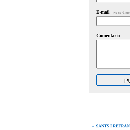
E-mail
No será mo
Comentario
← SANTS I REFRANY