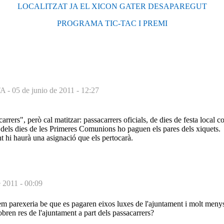
LOCALITZAT JA EL XICON GATER DESAPAREGUT
PROGRAMA TIC-TAC I PREMI
A -
05 de junio de 2011 - 12:27
arrers", però cal matitzar: passacarrers oficials, de dies de festa local c
s dels dies de les Primeres Comunions ho paguen els pares dels xiquets.
 hi haurà una asignació que els pertocarà.
e 2011 - 00:09
em parexeria be que es pagaren eixos luxes de l'ajuntament i molt men
bren res de l'ajuntament a part dels passacarrers?