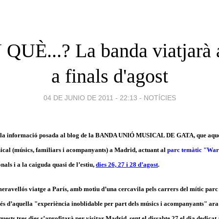
QUÈ...? La banda viatjarà 
a finals d'agost
04 DE JUNIO DE 2011 - 22:13
-
NOTÍCIES
 la informació posada al blog de la BANDA UNIÓ MUSICAL DE GATA, que aqu
ical (músics, familiars i acompanyants) a Madrid, actuant al
parc temàtic "War
onals i a la caiguda quasi de l’estiu,
dies 26, 27 i 28 d’agost
.
 meravellós viatge a París, amb motiu d’una cercavila pels carrers del mític par
rés d’aquella "experiència inoblidable per part dels músics i acompanyants" ara 
sts tres dies s’aprofitarà per visitar Madrid, sent el dissabte 27 el dia dedicat a