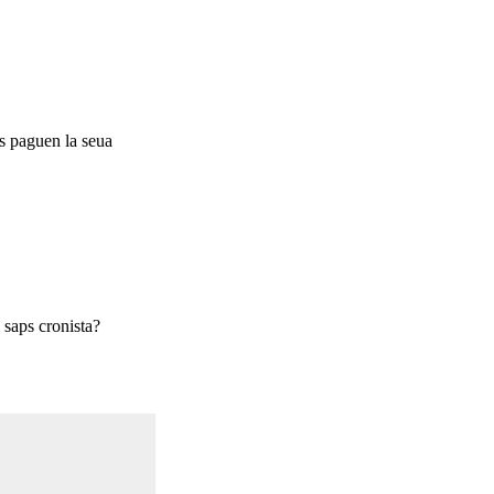
is paguen la seua
 saps cronista?