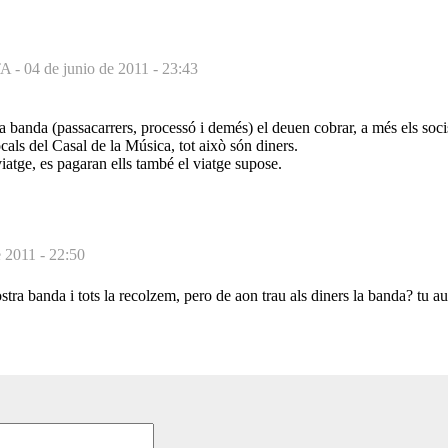
A -
04 de junio de 2011 - 23:43
a banda (passacarrers, processó i demés) el deuen cobrar, a més els soc
locals del Casal de la Música, tot això són diners.
iatge, es pagaran ells també el viatge supose.
e 2011 - 22:50
stra banda i tots la recolzem, pero de aon trau als diners la banda? tu au