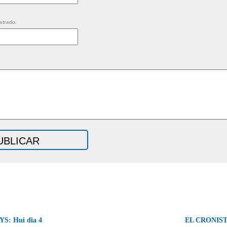
strado.
S: Hui dia 4
EL CRONISTA