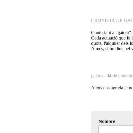
CRONISTA DE GAT
Contestant a "gatero":
Cada actuació que fa l
quota, l'alquiler dels 
A més, si ho dius pel v
gatero -
04 de junio d
A tots ens agrada la no
Nombre