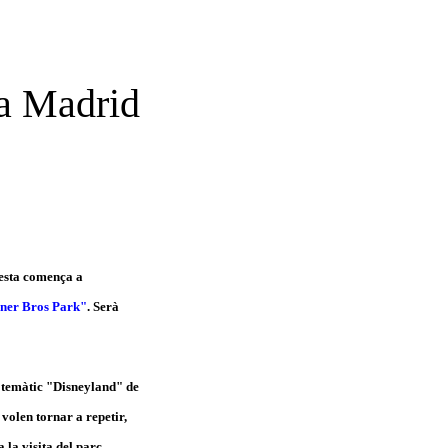
a Madrid
esta comença a
ner Bros Park"
. Serà
c temàtic "Disneyland" de
volen tornar a repetir,
 la visita del parc