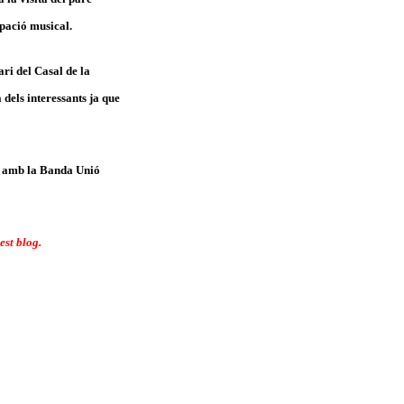
upació musical.
ari del Casal de la
dels interessants ja que
s" amb la Banda Unió
est blog.