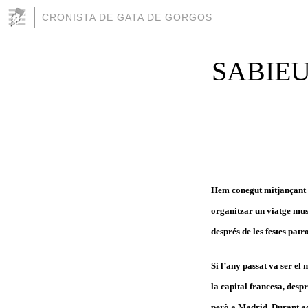
CRONISTA DE GATA DE GORGOS
SABIEU 
Hem conegut mitjançant
organitzar un viatge mus
després de les festes patr
Si l’any passat va ser el
la capital francesa, desp
però a Madrid. Durant aque