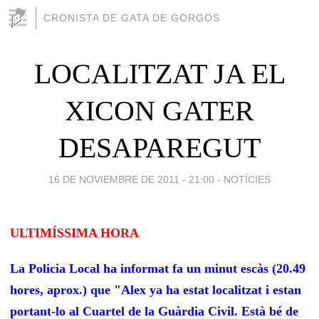
CRONISTA DE GATA DE GORGOS
LOCALITZAT JA EL
XICON GATER
DESAPAREGUT
16 DE NOVIEMBRE DE 2011 - 21:00
-
NOTÍCIES
ULTIMÍSSIMA HORA
La Policia Local ha informat fa un minut escàs (20.49
hores, aprox.) que "
Alex ya ha estat localitzat i estan
portant-lo al Cuartel de la Guàrdia Civil. Està bé de