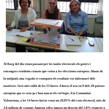
Al llarg del dia estan passant per les taules electorals els gaters i
estrangers residents censats que voten a les elecciones europees. Abans de
la mitjanit, una vegada es coneguen els resultats vos informaré dels
mateixos. Serà més enllà de les 23 hores. A hores d'ara en 9 dels 28 païssos
europeus que es vota ja s'han tancat els col·legis. A la Comunitat
Valenciana, a les 14 hores havia votat un 28,95% del cens electoral, més de
3,6 milions de votants. Aquesta xifra suposa un descens del 1,8% respecte a