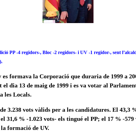
ició PP -4 regidors-, Bloc -2 regidors- i UV -1 regidor-, sent l’al
.
y es formava la Corporació que duraria de 1999 a 20
t el dia 13 de maig de 1999 i es va votar al Parlamen
 les Locals.
de 3.238 vots vàlids per a les candidatures. El 43,3 %
l 31,6 % -1.023 vots- els tingué el PP; el 17 % -579 vo
 la formació de UV.