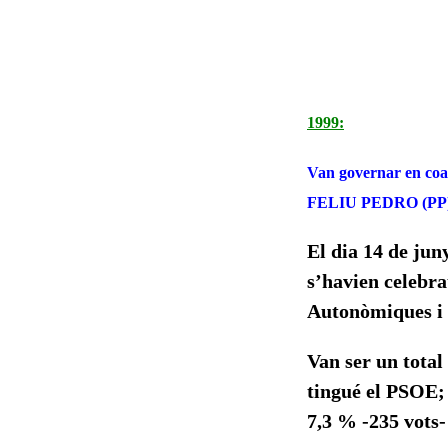
1999:
Van governar en coal
FELIU PEDRO (PP)
El dia 14 de jun
s’havien celebra
Autonòmiques i a
Van ser un total 
tingué el PSOE; e
7,3 % -235 vots-