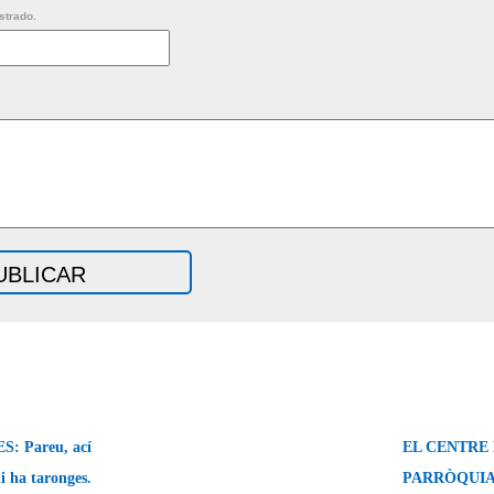
strado.
 Pareu, ací
EL CENTRE 
i ha taronges.
PARRÒQUIA