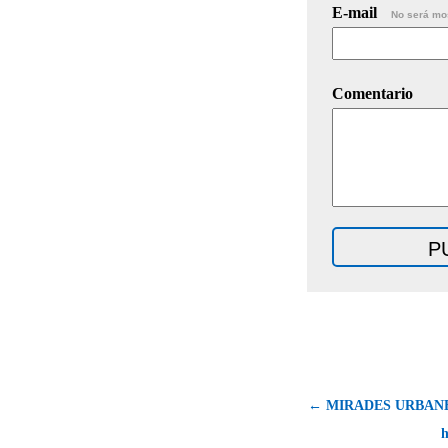
E-mail
No será mo
Comentario
← MIRADES URBANES:
h