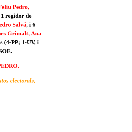
Feliu Pedro,
 1 regidor de
edro Salvá
, i 6
nes Grimalt, Ana
s (4-PP; 1-UV, i
PSOE.
U PEDRO.
os electorals,