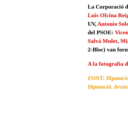
La Corporació d
Luis Olcina Rei
UV,
Antonio Sol
del PSOE:
Vicen
Salvá Mulet, Mig
2-Bloc) van form
A la fotografia
FONT: Diputació 
Diputació. Arxi