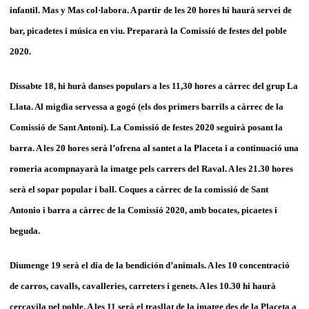
infantil. Mas y Mas col·labora. A partir de les 20 hores hi haurà servei de
bar, picadetes i música en viu. Prepararà la Comissió de festes del poble
2020.
Dissabte 18, hi hurà danses populars a les 11,30 hores a càrrec del grup La
Llata. Al migdia servessa a gogó (els dos primers barrils a càrrec de la
Comissió de Sant Antoni). La Comissió de festes 2020 seguirà posant la
barra. A les 20 hores serà l’ofrena al santet a la Placeta i a continuació una
romeria acompnayarà la imatge pels carrers del Raval. A les 21.30 hores
serà el sopar popular i ball. Coques a càrrec de la comissió de Sant
Antonio i barra a càrrec de la Comissió 2020, amb bocates, picaetes i
beguda.
Diumenge 19 serà el dia de la bendición d’animals. A les 10 concentració
de carros, cavalls, cavalleries, carreters i genets. A les 10.30 hi haurà
cercavila pel poble. A les 11 serà el trasllat de la imatge des de la Placeta a