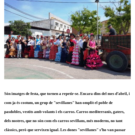
Són imatges de festa, que tornen a repetir-se. Encara dins del mes d’abril, i
com ja és costum, un grup de "sevillanes" han omplit el poble de
pasdobles, vestits amb volants i els carros. Carros mediterranis, gaters,
dels nostres, que no són com els carros sevillans, més moderns, no tant
clàssics, però que servixen igual. Les dones "sevillanes" s’ho van passar