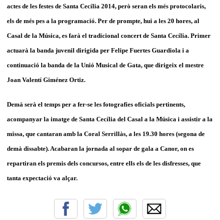
actes de les festes de Santa Cecília 2014, però seran els més protocolaris,
els de més pes a la programació. Per de prompte, hui a les 20 hores, al
Casal de la Música, es farà el tradicional concert de Santa Cecília. Primer
actuarà la banda juvenil dirigida per Felipe Fuertes Guardiola i a
continuació la banda de la Unió Musical de Gata, que dirigeix el mestre
Joan Valentí Giménez Ortiz.
Demà serà el temps per a fer-se les fotografies oficials pertinents,
acompanyar la imatge de Santa Cecília del Casal a la Música i assistir a la
missa, que cantaran amb la Coral Serrillàs, a les 19.30 hores (segona de
demà dissabte). Acabaran la jornada al sopar de gala a Canor, on es
repartiran els premis dels concursos, entre ells els de les disfresses, que
tanta expectació va alçar.