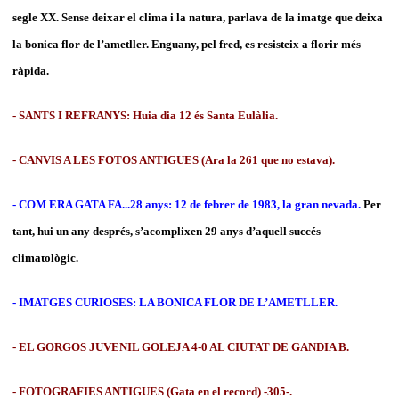
segle XX. Sense deixar el clima i la natura, parlava de la imatge que deixa
la bonica flor de l’ametller. Enguany, pel fred, es resisteix a florir més
ràpida.
- SANTS I REFRANYS: Huia dia 12 és Santa Eulàlia.
- CANVIS A LES FOTOS ANTIGUES (Ara la 261 que no estava).
- COM ERA GATA FA...28 anys: 12 de febrer de 1983, la gran nevada.
Per
tant, hui un any després, s’acomplixen 29 anys d’aquell succés
climatològic.
- IMATGES CURIOSES: LA BONICA FLOR DE L’AMETLLER.
- EL GORGOS JUVENIL GOLEJA 4-0 AL CIUTAT DE GANDIA B.
- FOTOGRAFIES ANTIGUES (Gata en el record) -305-.