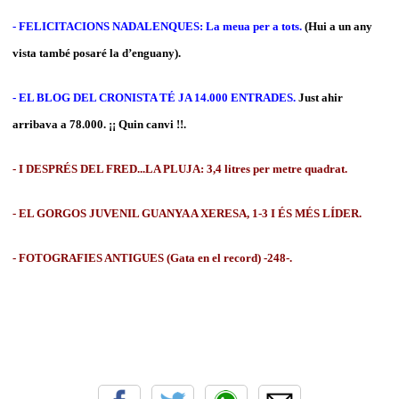
- FELICITACIONS NADALENQUES: La meua per a tots.
(Hui a un any
vista també posaré la d’enguany).
- EL BLOG DEL CRONISTA TÉ JA 14.000 ENTRADES.
Just ahir
arribava a 78.000. ¡¡ Quin canvi !!.
- I DESPRÉS DEL FRED...LA PLUJA: 3,4 litres per metre quadrat.
- EL GORGOS JUVENIL GUANYA A XERESA, 1-3 I ÉS MÉS LÍDER.
- FOTOGRAFIES ANTIGUES (Gata en el record) -248-.