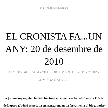
0 COMENTARIOS
EL CRONISTA FA...UN
ANY: 20 de desembre de
2010
CRONISTADEGATA -
20 DE DICIEMBRE DE 2011 - 21:02
-
COM ERA GATA FA...
Fa just un any seguien les felicitacions, en aquell cas la del Cronista Oficial
de Lopera (Jaén) i es posava en marxa una nova ferramenta al blog, poder