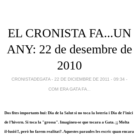
EL CRONISTA FA...UN
ANY: 22 de desembre de
2010
CRONISTADEGATA -
22 DE DICIEMBRE DE 2011 - 09:34
-
COM ERA GATA FA...
Dos fites importants hui: Dia de la Salut si no toca la loteria i Dia de l’inici
de l’hivern. Si toca la "grossa". Imagineu-se que tocara a Gata. ¡¡ Molta
il·lusió!!, però ho farem realitat?. Aquestes paraules les escric quan encara