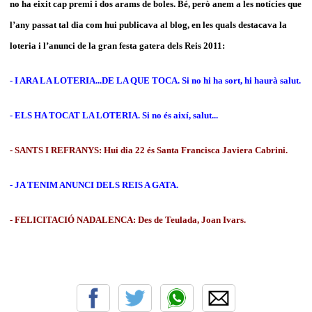
no ha eixit cap premi i dos arams de boles. Bé, però anem a les notícies que
l’any passat tal dia com hui publicava al blog, en les quals destacava la
loteria i l’anunci de la gran festa gatera dels Reis 2011:
- I ARA LA LOTERIA...DE LA QUE TOCA. Si no hi ha sort, hi haurà salut.
- ELS HA TOCAT LA LOTERIA. Si no és així, salut...
- SANTS I REFRANYS: Hui dia 22 és Santa Francisca Javiera Cabrini.
- JA TENIM ANUNCI DELS REIS A GATA.
- FELICITACIÓ NADALENCA: Des de Teulada, Joan Ivars.