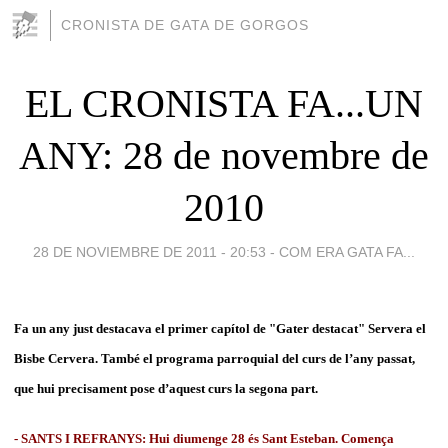
CRONISTA DE GATA DE GORGOS
EL CRONISTA FA...UN
ANY: 28 de novembre de
2010
28 DE NOVIEMBRE DE 2011 - 20:53
-
COM ERA GATA FA...
Fa un any just destacava el primer capítol de "Gater destacat" Servera el
Bisbe Cervera. També el programa parroquial del curs de l’any passat,
que hui precisament pose d’aquest curs la segona part.
- SANTS I REFRANYS: Hui diumenge 28 és Sant Esteban. Comença