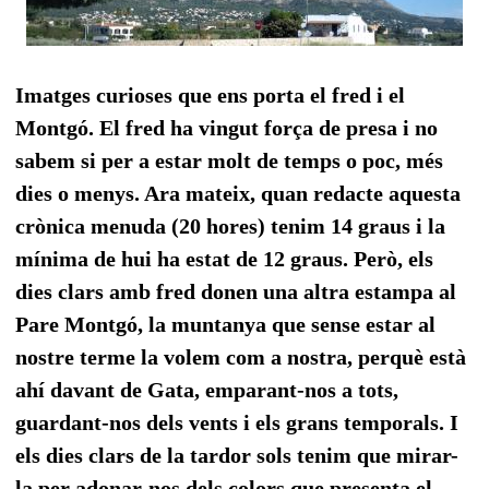
Imatges curioses que ens porta el fred i el
Montgó. El fred ha vingut força de presa i no
sabem si per a estar molt de temps o poc, més
dies o menys. Ara mateix, quan redacte aquesta
crònica menuda (20 hores) tenim 14 graus i la
mínima de hui ha estat de 12 graus. Però, els
dies clars amb fred donen una altra estampa al
Pare Montgó, la muntanya que sense estar al
nostre terme la volem com a nostra, perquè està
ahí davant de Gata, emparant-nos a tots,
guardant-nos dels vents i els grans temporals. I
els dies clars de la tardor sols tenim que mirar-
la per adonar-nos dels colors que presenta el