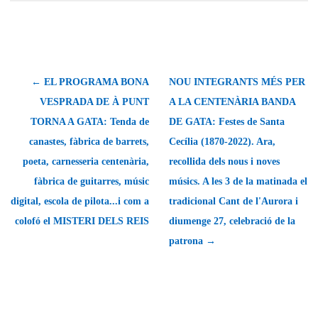
← EL PROGRAMA BONA
NOU INTEGRANTS MÉS PER
VESPRADA DE À PUNT
A LA CENTENÀRIA BANDA
TORNA A GATA: Tenda de
DE GATA: Festes de Santa
canastes, fàbrica de barrets,
Cecília (1870-2022). Ara,
poeta, carnesseria centenària,
recollida dels nous i noves
fàbrica de guitarres, músic
músics. A les 3 de la matinada el
digital, escola de pilota...i com a
tradicional Cant de l'Aurora i
colofó el MISTERI DELS REIS
diumenge 27, celebració de la
patrona →