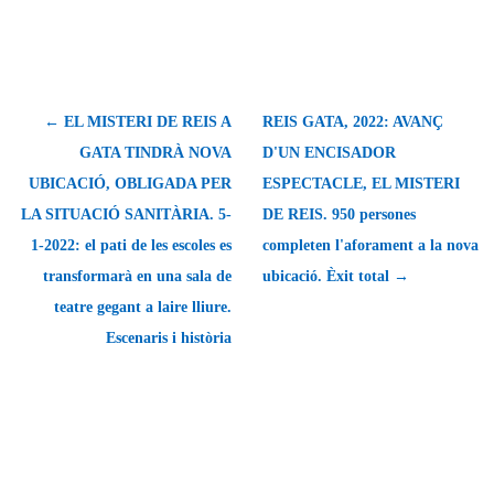
← EL MISTERI DE REIS A
REIS GATA, 2022: AVANÇ
GATA TINDRÀ NOVA
D'UN ENCISADOR
UBICACIÓ, OBLIGADA PER
ESPECTACLE, EL MISTERI
LA SITUACIÓ SANITÀRIA. 5-
DE REIS. 950 persones
1-2022: el pati de les escoles es
completen l'aforament a la nova
transformarà en una sala de
ubicació. Èxit total →
teatre gegant a laire lliure.
Escenaris i història