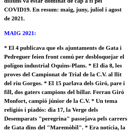
dilluns va estar
dominat de cap a fi pel
COVID19. En resum: maig, juny, juliol i agost
de 2021.
MAIG 2021:
* El 4 publicava que els ajuntaments de Gata i
Pedreguer feien front comú per desbloquejar el
polígon industrial Oquins-Plans. * El dia 8, les
proves del Campionat de Trial de la C.V. al llit
del riu Gorgos. * El 15 parlava dels Giró, pare i
fill, dos gaters campions del billar. Ferran Giró
Monfort, campió júnior de la C.V. * Un tema
religiós i piadós: dia 17, la Verge dels
Desemparats "peregrina" passejava pels carrers
de Gata dins del "Maremòbil". * Era notícia, la