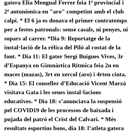
gatera Elia Mengual Ferrer feia 1ª provincial i
2ª autonòmica en "aro" competint amb el club
calpí. * El 6 ja es donava el primer contratemps
per a festes patronals: sense casals, ni penyes, ni
sopars al carrer. *Dia 9: Reportatge de la
instal·lació de la rèlica del Piló al costat de la
font. * Dia 11: El gater Sergi Buigues Vives, 3r
d’Espanya en Gimnàstica Rítmica feia 2n en
maces (mazas), 3rt en xercol (aro) i 4rten cinta.
* Dia 15: El conseller d’Educació Vicent Marzà
visitava Gata i les seues instal·lacions
educatives. * Dia 18: s’anunciava la suspensió
pel COVID19 de les processos de baixada i
pujada del patró el Crist del Calvari. * Més
resultats esportius bons, dia 18: l’atleta gatera