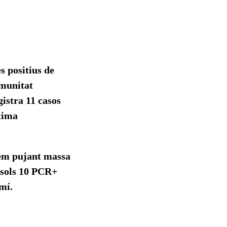
s positius de
omunitat
gistra 11 casos
ltima
stem pujant massa
 sols 10 PCR+
mí.