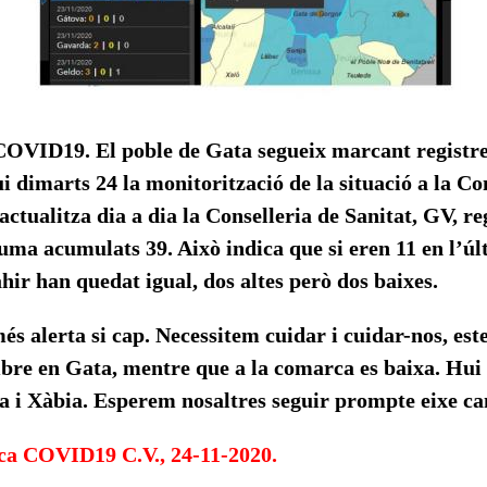
COVID19. El poble de Gata segueix marcant registre
i dimarts 24 la monitorització de la situació a la C
actualitza dia a dia la Conselleria de Sanitat, GV, re
suma acumulats 39. Això indica que si eren 11 en l’ú
ahir han quedat igual, dos altes però dos baixes.
és alerta si cap. Necessitem cuidar i cuidar-nos, e
bre en Gata, mentre que a la comarca es baixa. Hui
a i Xàbia. Esperem nosaltres seguir prompte eixe ca
ca COVID19 C.V., 24-11-2020.