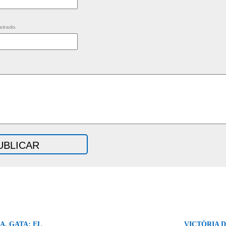
strado.
, GATA: EL
VICTÒRIA 