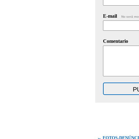
E-mail
No será mo
Comentario
← FOTOS-DENÚNCIA