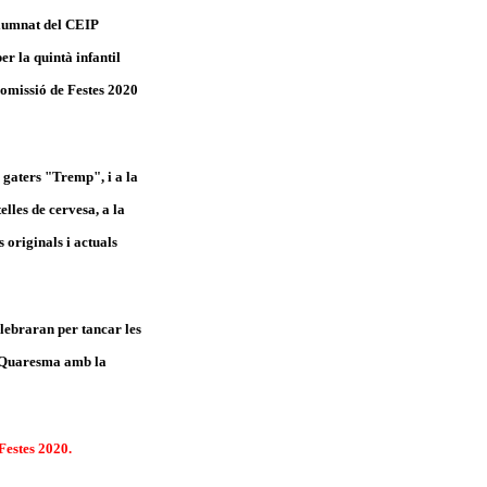
’alumnat del CEIP
er la quintà infantil
 Comissió de Festes 2020
 gaters "Tremp", i a la
elles de cervesa, a la
s originals i actuals
elebraran per tancar les
la Quaresma amb la
 Festes 2020.