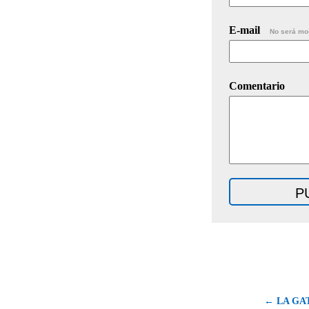
E-mail
No será mo
Comentario
← LA GA