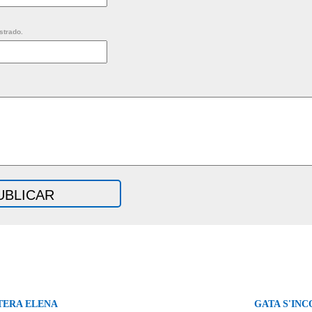
strado.
TERA ELENA
GATA S'INC