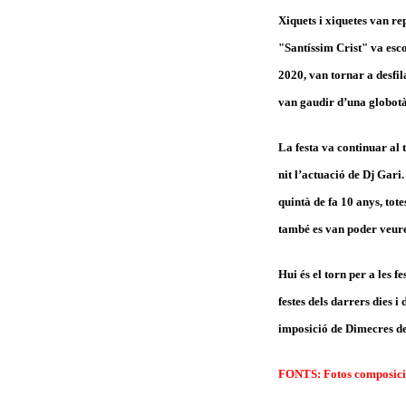
Xiquets i xiquetes van re
"Santíssim Crist" va esco
2020, van tornar a desfil
van gaudir d’una globotà
La festa va continuar al 
nit l’actuació de Dj Gari.
quintà de fa 10 anys, tote
també es van poder veur
Hui és el torn per a les 
festes dels darrers dies 
imposició de Dimecres de
FONTS: Fotos composició d