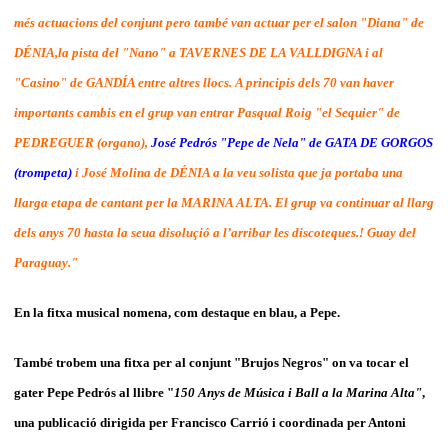
més actuacions del conjunt pero també van actuar per el salon "Diana" de
DÉNIA,la pista del "Nano" a TAVERNES DE LA VALLDIGNA i al
"Casino" de GANDÍA entre altres llocs. A principis dels 70 van haver
importants cambis en el grup van entrar Pasqual Roig "el Sequier" de
PEDREGUER (organo),
José Pedrós "Pepe de Nela" de GATA DE GORGOS
(trompeta)
i José Molina de DÉNIA a la veu solista que ja portaba una
llarga etapa de cantant per la MARINA ALTA. El grup va continuar al llarg
dels anys 70 hasta la seua disoluçió a l’arribar les discoteques.! Guay del
Paraguay."
En la fitxa musical nomena, com destaque en blau, a Pepe.
També trobem una fitxa per al conjunt "Brujos Negros" on va tocar el
gater Pepe Pedrós al llibre "
150 Anys de Música i Ball a la Marina Alta"
,
una publicació dirigida per Francisco Carrió i coordinada per Antoni