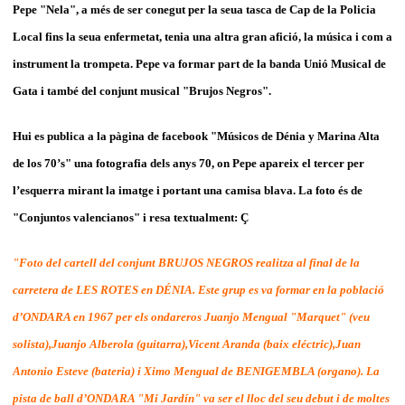
Pepe "Nela", a més de ser conegut per la seua tasca de Cap de la Policia
Local fins la seua enfermetat, tenia una altra gran afició, la música i com a
instrument la trompeta. Pepe va formar part de la banda Unió Musical de
Gata i també del conjunt musical "Brujos Negros".
Hui es publica a la pàgina de facebook "Músicos de Dénia y Marina Alta
de los 70’s" una fotografia dels anys 70, on Pepe apareix el tercer per
l’esquerra mirant la imatge i portant una camisa blava. La foto és de
"Conjuntos valencianos" i resa textualment: Ç
"
Foto del cartell del conjunt BRUJOS NEGROS realitza al final de la
carretera de LES ROTES en DÉNIA. Este grup es va formar en la població
d’ONDARA en 1967 per els ondareros Juanjo Mengual "Marquet" (veu
solista),Juanjo Alberola (guitarra),Vicent Aranda (baix eléctric),Juan
Antonio Esteve (bateria) i Ximo Mengual de BENIGEMBLA (organo). La
pista de ball d’ONDARA "Mi Jardín" va ser el lloc del seu d
ebut i de moltes