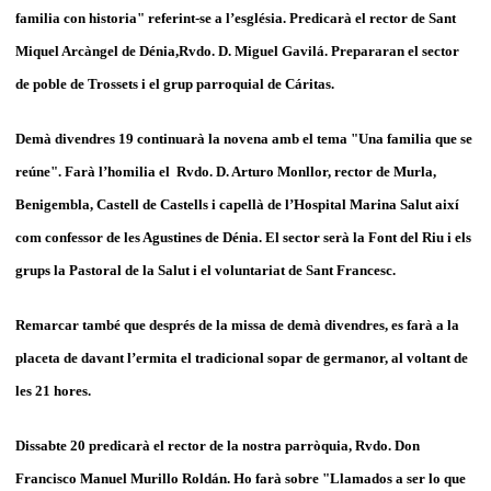
familia con historia" referint-se a l’església. Predicarà el rector de Sant
Miquel Arcàngel de Dénia,Rvdo. D. Miguel Gavilá. Prepararan el sector
de poble de Trossets i el grup parroquial de Cáritas.
Demà divendres 19 continuarà la novena amb el tema "Una familia que se
reúne". Farà l’homilia el Rvdo. D. Arturo Monllor, rector de Murla,
Benigembla, Castell de Castells i capellà de l’Hospital Marina Salut així
com confessor de les Agustines de Dénia. El sector serà la Font del Riu i els
grups la Pastoral de la Salut i el voluntariat de Sant Francesc.
Remarcar també que després de la missa de demà divendres, es farà a la
placeta de davant l’ermita el tradicional sopar de germanor, al voltant de
les 21 hores.
Dissabte 20 predicarà el rector de la nostra parròquia, Rvdo. Don
Francisco Manuel Murillo Roldán. Ho farà sobre "Llamados a ser lo que