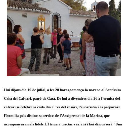
Hui dijous dia 19 de juliol, a les 20 hores,comença la novena al Santíssim
Crist del Calvari, patró de Gata. De hui a divendres dia 26 a l’ermita del
calvari se celebrarà cada dia el res del rosari, l’eucaristia i es preparara
l’homilia pels distints sacerdots de l’Arxiprestat de la Marina, que
acompanyaran als fidels. El tema a tractar variarà i hui dijous serà "Una