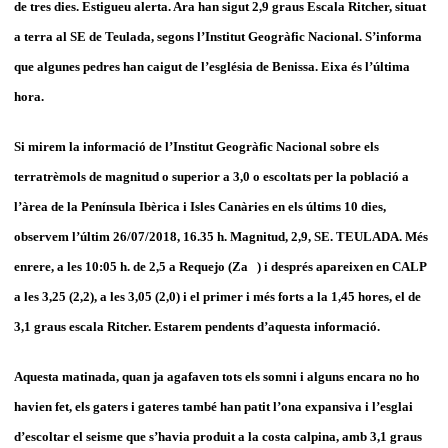
de tres dies. Estigueu alerta. Ara han sigut 2,9 graus Escala Ritcher, situat
a terra al SE de Teulada, segons l’Institut Geogràfic Nacional. S’informa
que algunes pedres han caigut de l’església de Benissa. Eixa és l’última
hora.
Si mirem la informació de l’Institut Geogràfic Nacional sobre els
terratrèmols de magnitud o superior a 3,0 o escoltats per la població a
l’àrea de la Península Ibèrica i Isles Canàries en els últims 10 dies,
observem l’últim 26/07/2018, 16.35 h. Magnitud, 2,9, SE. TEULADA. Més
enrere, a les 10:05 h. de 2,5 a Requejo (Za ) i després apareixen en CALP
a les 3,25 (2,2), a les 3,05 (2,0) i el primer i més forts a la 1,45 hores, el de
3,1 graus escala Ritcher. Estarem pendents d’aquesta informació.
Aquesta matinada, quan ja agafaven tots els somni i alguns encara no ho
havien fet, els gaters i gateres també han patit l’ona expansiva i l’esglai
d’escoltar el seisme que s’havia produit a la costa calpina, amb 3,1 graus