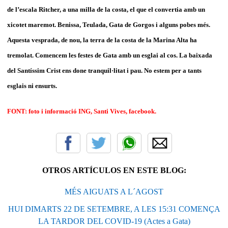
de l’escala Ritcher, a una milla de la costa, el que el convertia amb un
xicotet maremot. Benissa, Teulada, Gata de Gorgos i alguns pobes més.
Aquesta vesprada, de nou, la terra de la costa de la Marina Alta ha
tremolat. Comencem les festes de Gata amb un esglai al cos. La baixada
del Santíssim Crist ens done tranquil·litat i pau. No estem per a tants
esglais ni ensurts.
FONT: foto i informació ING, Santi Vives, facebook.
OTROS ARTÍCULOS EN ESTE BLOG:
MÉS AIGUATS A L´AGOST
HUI DIMARTS 22 DE SETEMBRE, A LES 15:31 COMENÇA
LA TARDOR DEL COVID-19 (Actes a Gata)