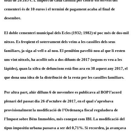
total de 20.185 €. L’import de cada cassilla per cobrir els serveis del
cementeri és de 10 euros i el termini de pagament acaba al final de
desembre.
El doble cementeri municipal dels Ecles (1932; 1982) té poc més de dos-mil
nitxos. Es freqüent el soterrament dels veïns a les cassilles dels seus
familiars, ja siga al vell o al nou. El penúltim pavelló nou al que li resten
uns vint nitxols, ha acollit sols a dos difunts de 2017 (segons es veu a les
làpides), quan la xifra de defuncions està fins ara en 38 aquest any 2017, el
que dona una idea de la distribució de la resta per les cassilles familiars.
Per altra part, ahir dilluns 6 de novembre es publicava al BOP l’acord
plenari del passat dia 26 d’octubre de 2017, en el qual s’aprobava
provisionalment la modificació de l’Ordenança fiscal reguladora de
l’Impost sobre Béns Immobles, més conegut com IBI. La modificació del
tipus impositiu urbana passava a ser del 0,71%. Si recordeu, ja avançava