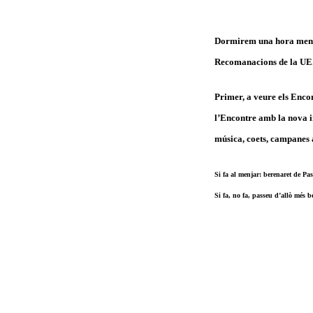
Dormirem una hora menys.
Recomanacions de la UE.
Primer, a veure els Enco
l’Encontre amb la nova im
música, coets, campanes 
Si fa al menjar: berenaret de Pas
Si fa, no fa, passeu d’allò més b