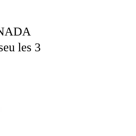
INADA
eu les 3