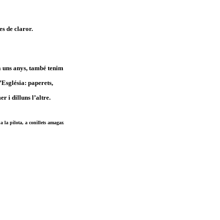
s de claror.
a uns anys, també tenim
’Església: paperets,
 i dilluns l’altre.
 la pilota, a conillets amagar.