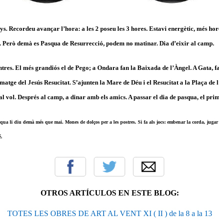
 Recordeu avançar l’hora: a les 2 poseu les 3 hores. Estavi energètic, més hore
 Però demà es Pasqua de Resurrecció, podem no matinar. Dia d’eixir al camp.
ntres. El més grandiós el de Pego; a Ondara fan la Baixada de l’Àngel. A Gata, f
atge del Jesús Resucitat. S’ajunten la Mare de Déu i el Resucitat a la Plaça de l
al vol.
Després al camp, a dinar amb els amics. A passar el dia de pasqua, el primer
qua li diu demà més que mai. Mones de dolços per a les postres. Si fa als jocs: embenar la corda, jugar a
é.
OTROS ARTÍCULOS EN ESTE BLOG:
TOTES LES OBRES DE ART AL VENT XI ( II ) de la 8 a la 13