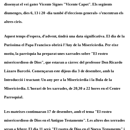
dissenyat el veí gater Vicente Signes "Vicente Capot". Els següents
diumenges, dies 6, 13 i 20 -dia també d’eleccions generals- s’encentran els
altres ciris.
Aquest temps d’espera, d’advent, tindrà una data significativa. El dia de la
Puríssima el Papa Francisco obrirà l’Any de la Misericòrdia. Per eixe
motiu, la parròquia ha preparat unes xarrades sobre "El rostro
misericordioso de Dios", que estaran a càrrec del professor Don Ricardo
Lázaro Barceló. Començaran este dijous dia 3 de desembre, amb la
Introducció i tractant: Un any per a la Misericòrdia i la Bula de la
Misericòrdia. L’horari de les xarrades, de 20,30 a 22 hores en el Centre
Parroquial.
Les mateixes continuaran 17 de desembre, amb el tema "El rostro
misericordioso de Dios en el Antiguo Testamento". Les altres dos xerrades
seran a febrer. El dia 11 serà "El rostro de Dios en el Nuevo Testamento" i