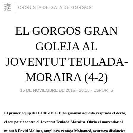
CRONISTA DE GATA DE GORGOS
EL GORGOS GRAN
GOLEJA AL
JOVENTUT TEULADA-
MORAIRA (4-2)
15 DE NOVIEMBRE DE 2015 - 20:15
-
ESPORTS
El primer equip del GORGOS C.F. ha guanyat aquesta vesprada el derbi,
el seu partit contra el Joventut Teulada-Moraira. Obria el marcador al
minut 8 David Molines, ampliava ventaja Mohamed, acurtava distàncies