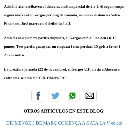
Adrián i així arribaven al descans, amb un parcial de 2 a 1. Al segon temps
seguia marcant el Gorgos per mig de Kanada, acurtava distàncies Salva.
Finament, José marcava el definitiu 4 a 2.
Amb els nou primers partits disputats, el Gorgos està al lloc deu i té 10
puntos. Tres partits guanyats, un empatat i cinc perduts. 15 gols a favor i
21 en contra.
La pròxima jornada (22 de novembre), el Gorgos C.F. viatja a Alacant a
enfrontar-se amb el S.C.D. Obrera "A".
OTROS ARTÍCULOS EN ESTE BLOG:
DIUMENGE 3 DE MARÇ COMENÇA A GATA LA V edició