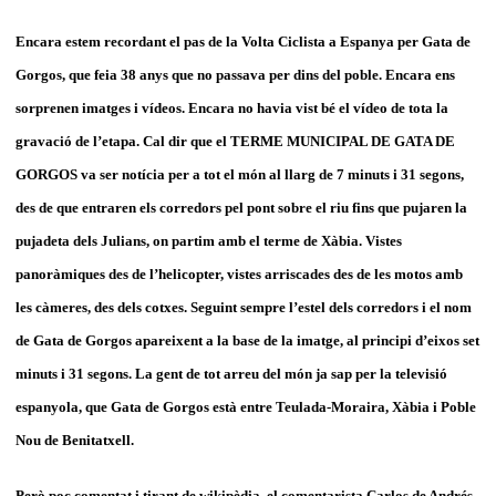
Encara estem recordant el pas de la Volta Ciclista a Espanya per Gata de
Gorgos, que feia 38 anys que no passava per dins del poble. Encara ens
sorprenen imatges i vídeos. Encara no havia vist bé el vídeo de tota la
gravació de l’etapa. Cal dir que el TERME MUNICIPAL DE GATA DE
GORGOS va ser notícia per a tot el món al llarg de 7 minuts i 31 segons,
des de que entraren els corredors pel pont sobre el riu fins que pujaren la
pujadeta dels Julians, on partim amb el terme de Xàbia. Vistes
panoràmiques des de l’helicopter, vistes arriscades des de les motos amb
les càmeres, des dels cotxes. Seguint sempre l’estel dels corredors i el nom
de Gata de Gorgos apareixent a la base de la imatge, al principi d’eixos set
minuts i 31 segons. La gent de tot arreu del món ja sap per la televisió
espanyola, que Gata de Gorgos està entre Teulada-Moraira, Xàbia i Poble
Nou de Benitatxell.
Però poc comentat i tirant de wikipèdia, el comentarista Carlos de Andrés