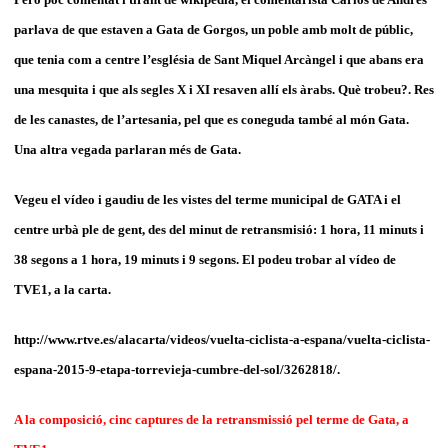
parlava de que estaven a Gata de Gorgos, un poble amb molt de públic,
que tenia com a centre l’església de Sant Miquel Arcàngel i que abans era
una mesquita i que als segles X i XI resaven allí els àrabs. Què trobeu?. Res
de les canastes, de l’artesania, pel que es coneguda també al món Gata.
Una altra vegada parlaran més de Gata.
Vegeu el vídeo i gaudiu de les vistes del terme municipal de GATA i el
centre urbà ple de gent, des del minut de retransmisió: 1 hora, 11 minuts i
38 segons a 1 hora, 19 minuts i 9 segons. El podeu trobar al vídeo de
TVE1, a la carta.
http://www.rtve.es/alacarta/videos/vuelta-ciclista-a-espana/vuelta-ciclista-
espana-2015-9-etapa-torrevieja-cumbre-del-sol/3262818/.
A la composició, cinc captures de la retransmissió pel terme de Gata, a