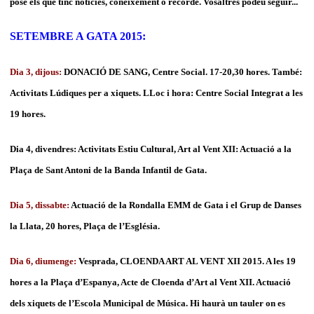
pose els que tinc notícies, coneixement o recorde. Vosaltres podeu seguir...
SETEMBRE A GATA 2015:
Dia 3, dijous:
DONACIÓ DE SANG, Centre Social. 17-20,30 hores. També:
A
ctivitats Lúdiques per a xiquets. LLoc i hora: Centre Social Integrat a les
19 hores.
Dia 4, divendres: Activitats Estiu Cultural, Art al Vent XII: Actuació a la
Plaça de Sant Antoni de la Banda Infantil de Gata.
Dia 5, dissabte:
Actuació de la Rondalla EMM de Gata i el Grup de Danses
la Llata, 20 hores, Plaça de l’Església.
Dia 6, diumenge:
Vesprada, CLOENDA ART AL VENT XII 2015. A les 19
hores a la Plaça d’Espanya, Acte de Cloenda d’Art al Vent XII. Actuació
dels xiquets de l’Escola Municipal de Música. Hi haurà un tauler on es