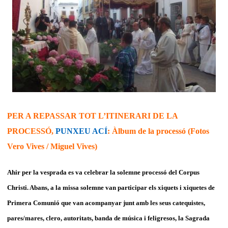
PER A REPASSAR TOT L’ITINERARI DE LA
PROCESSÓ,
PUNXEU ACÍ
: Àlbum de la processó (Fotos
Vero Vives / Miguel Vives)
Ahir per la vesprada es va celebrar la solemne processó del Corpus
Christi. Abans, a la missa solemne van participar els xiquets i xiquetes de
Primera Comunió que van acompanyar junt amb les seus catequistes,
pares/mares, clero, autoritats, banda de música i feligresos, la Sagrada