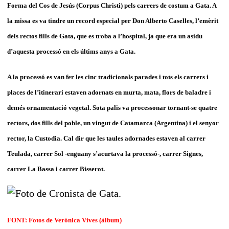
Forma del Cos de Jesús (Corpus Christi) pels carrers de costum a Gata. A
la missa es va tindre un record especial per Don Alberto Caselles, l’emèrit
dels rectos fills de Gata, que es troba a l’hospital, ja que era un asidu
d’aquesta processó en els últims anys a Gata.
A la processó es van fer les cinc tradicionals parades i tots els carrers i
places de l’itinerari estaven adornats en murta, mata, flors de baladre i
demés ornamentació vegetal. Sota palis va processonar tornant-se quatre
rectors, dos fills del poble, un vingut de Catamarca (Argentina) i el senyor
rector, la Custodia. Cal dir que les taules adornades estaven al carrer
Teulada, carrer Sol -enguany s’acurtava la processó-, carrer Signes,
carrer La Bassa i carrer Bisserot.
FONT: Fotos de Verónica Vives (àlbum)