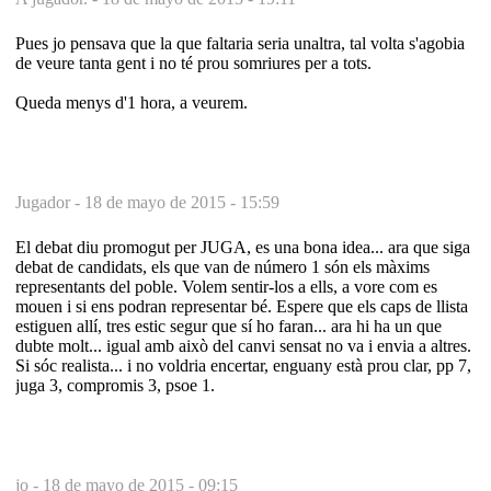
Pues jo pensava que la que faltaria seria unaltra, tal volta s'agobia
de veure tanta gent i no té prou somriures per a tots.
Queda menys d'1 hora, a veurem.
Jugador -
18 de mayo de 2015 - 15:59
El debat diu promogut per JUGA, es una bona idea... ara que siga
debat de candidats, els que van de número 1 són els màxims
representants del poble. Volem sentir-los a ells, a vore com es
mouen i si ens podran representar bé. Espere que els caps de llista
estiguen allí, tres estic segur que sí ho faran... ara hi ha un que
dubte molt... igual amb això del canvi sensat no va i envia a altres.
Si sóc realista... i no voldria encertar, enguany està prou clar, pp 7,
juga 3, compromis 3, psoe 1.
jo -
18 de mayo de 2015 - 09:15