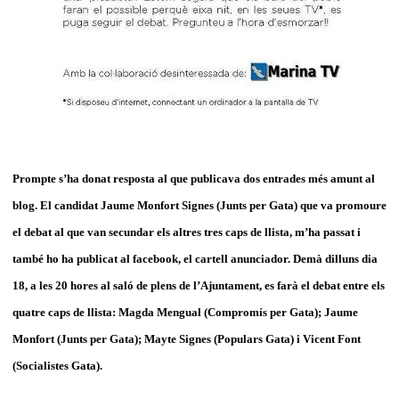
Prompte s’ha donat resposta al que publicava dos entrades més amunt al
blog. El candidat Jaume Monfort Signes (Junts per Gata) que va promoure
el debat al que van secundar els altres tres caps de llista, m’ha passat i
també ho ha publicat al facebook, el cartell anunciador. Demà dilluns dia
18, a les 20 hores al saló de plens de l’Ajuntament, es farà el debat entre els
quatre caps de llista: Magda Mengual (Compromís per Gata); Jaume
Monfort (Junts per Gata); Mayte Signes (Populars Gata) i Vicent Font
(Socialistes Gata).