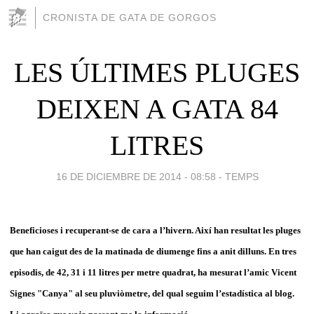
CRONISTA DE GATA DE GORGOS
LES ÚLTIMES PLUGES
DEIXEN A GATA 84
LITRES
16 DE DICIEMBRE DE 2014 - 08:58
-
TEMPS
Beneficioses i recuperant-se de cara a l’hivern. Així han resultat les pluges
que han caigut des de la matinada de diumenge fins a anit dilluns. En tres
episodis, de 42, 31 i 11 litres per metre quadrat, ha mesurat l’amic Vicent
Signes "Canya" al seu pluviòmetre, del qual seguim l’estadística al blog.