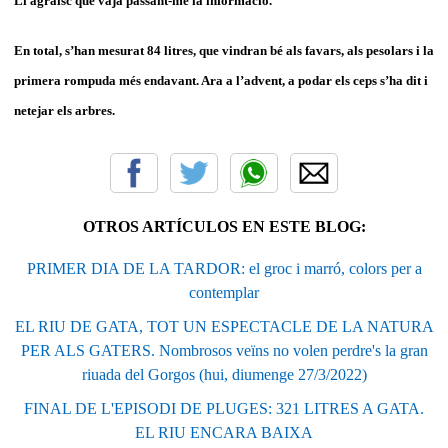
Li agraïsc que vaja passant-me la informació.
En total, s’han mesurat 84 litres, que vindran bé als favars, als pesolars i la
primera rompuda més endavant. Ara a l’advent, a podar els ceps s’ha dit i
netejar els arbres.
OTROS ARTÍCULOS EN ESTE BLOG:
PRIMER DIA DE LA TARDOR: el groc i marró, colors per a
contemplar
EL RIU DE GATA, TOT UN ESPECTACLE DE LA NATURA
PER ALS GATERS. Nombrosos veïns no volen perdre's la gran
riuada del Gorgos (hui, diumenge 27/3/2022)
FINAL DE L'EPISODI DE PLUGES: 321 LITRES A GATA.
EL RIU ENCARA BAIXA