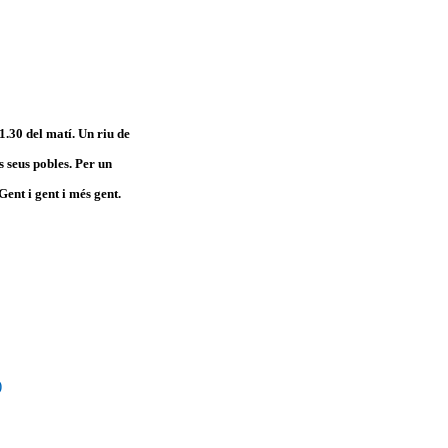
11.30 del matí. Un riu de
s seus pobles. Per un
ent i gent i més gent.
)