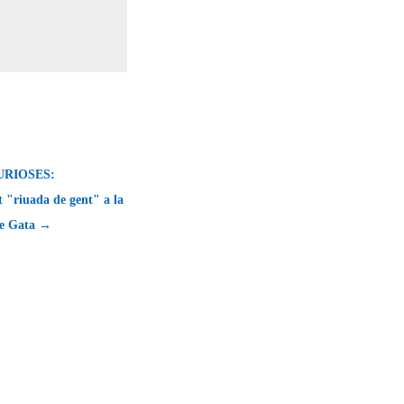
URIOSES:
 "riuada de gent" a la
de Gata →