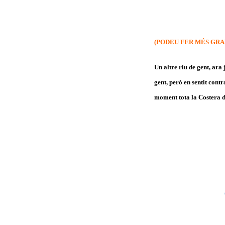
(PODEU FER MÉS GRA
Un altre riu de gent, ara 
gent, però en sentit cont
moment tota la Costera de