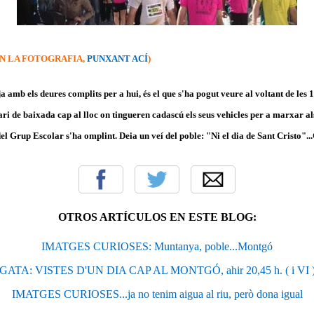
N LA FOTOGRAFIA,
PUNXANT ACÍ
)
ja amb els deures complits per a hui, és el que s'ha pogut veure al voltant de les 
rari de baixada cap al lloc on tingueren cadascú els seus vehicles per a marxar al
l Grup Escolar s'ha omplint. Deia un veí del poble: "Ni el dia de Sant Cristo"...G
OTROS ARTÍCULOS EN ESTE BLOG:
IMATGES CURIOSES: Muntanya, poble...Montgó
GATA: VISTES D'UN DIA CAP AL MONTGÓ, ahir 20,45 h. ( i VI 
IMATGES CURIOSES...ja no tenim aigua al riu, però dona igual