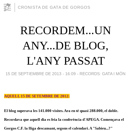
CRONISTA DE GATA DE GORGOS
RECORDEM...UN
ANY...DE BLOG,
L'ANY PASSAT
15 DE SEPTIEMBRE DE 2013 - 16:09
-
RECORDS: GATA I MÓN
AQUELL 15 DE SETEMBRE DE 2012:
El blog superava les 141.000 visites. Ara en té quasi 288.000, el doble.
Recordava que aquell dia es feia la conferència d'APEGA. Començava el
Gorgos C.F. la lliga descansant, segons el calendari. A "Sabieu...?"