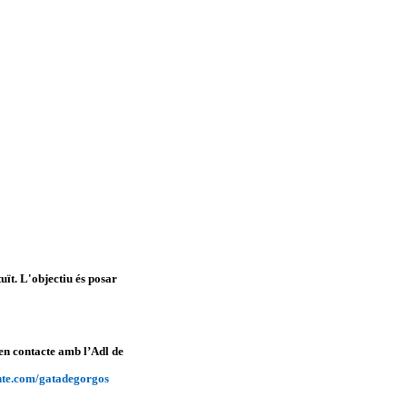
t. L'objectiu és posar
 en contacte amb l’Adl de
nte.com/gatadegorgos