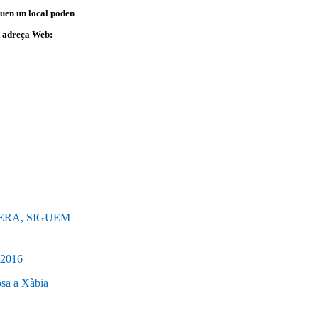
quen un local poden
nt adreça Web:
ERA, SIGUEM
2016
sa a Xàbia