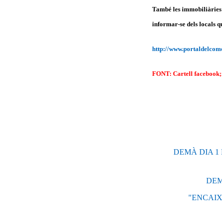
També les immobiliàries 
informar-se dels locals q
http://www.portaldelco
FONT: Cartell facebook; 
DEMÀ DIA 1
DEM
"ENCAIXA´