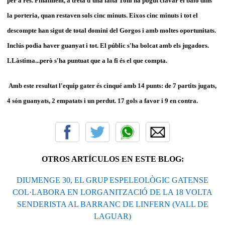
per a res. Finalment, a treta d'una falta Toni ha pogut clavar el baló dins
la porteria, quan restaven sols cinc minuts. Eixos cinc minuts i tot el
descompte han sigut de total domini del Gorgos i amb moltes oportunitats.
Inclús podia haver guanyat i tot. El públic s'ha bolcat amb els jugadors.
LLàstima...però s'ha puntuat que a la fi és el que compta.
Amb este resultat l'equip gater és cinqué amb 14 punts: de 7 partits jugats,
4 són guanyats, 2 empatats i un perdut. 17 gols a favor i 9 en contra.
OTROS ARTÍCULOS EN ESTE BLOG:
DIUMENGE 30, EL GRUP ESPELEOLÒGIC GATENSE
COL·LABORA EN LORGANITZACIÓ DE LA 18 VOLTA
SENDERISTA AL BARRANC DE LINFERN (VALL DE
LAGUAR)