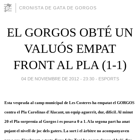
CRONISTA DE GATA DE GORGOS
EL GORGOS OBTÉ UN
VALUÓS EMPAT
FRONT AL PLA (1-1)
04 DE NOVIEMBRE DE 2012 - 23:30
-
ESPORTS
Esta vesprada al camp municipal de Les Costeres ha empatat el GORGOS
contra el Pla Carolinas d'Alacant, un equip aguerrit, dur, difícil. Al minut
20 el Pla sorprenia al Gorgos i es posava 0 a 1. A la segona part ha anat
pujant el nivell de joc dels gaters. La sort i el àrbitre no acompanyaven