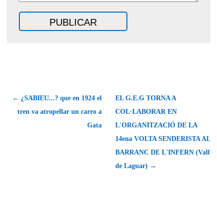
← ¿SABIEU...? que en 1924 el
EL G.E.G TORNA A
tren va atropellar un carro a
COL·LABORAR EN
Gata
L'ORGANITZACIÓ DE LA
14ena VOLTA SENDERISTA AL
BARRANC DE L'INFERN (Vall
de Laguar) →