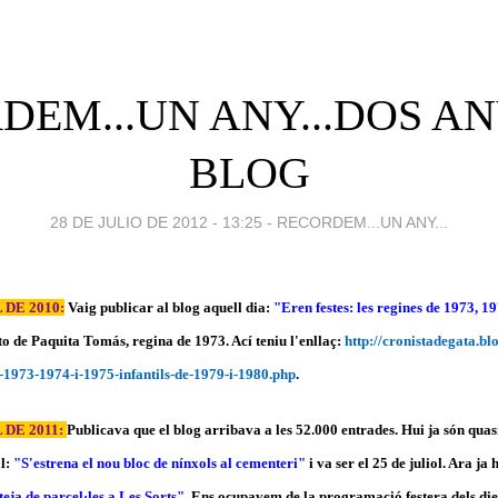
EM...UN ANY...DOS AN
BLOG
28 DE JULIO DE 2012 - 13:25
-
RECORDEM...UN ANY...
 DE 2010:
Vaig publicar al blog aquell dia:
"Eren festes: les regines de 1973, 19
o de Paquita Tomás, regina de 1973. Ací teniu l'enllaç:
http://cronistadegata.b
de-1973-1974-i-1975-infantils-de-1979-i-1980.php
.
 DE 2011:
Publicava que el blog arribava a les 52.000 entrades. Hui ja són quas
al:
"S'estrena el nou bloc de nínxols al cementeri"
i va ser el 25 de juliol. Ara ja 
eja de parcel·les a Les Sorts"
. Ens ocupavem de la programació festera dels dies 