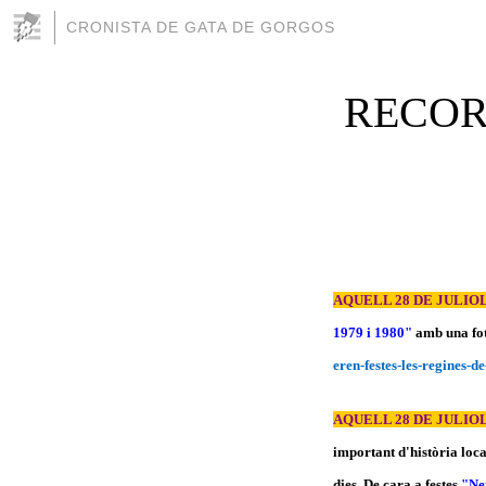
CRONISTA DE GATA DE GORGOS
RECORD
AQUELL 28 DE JULIOL
1979 i 1980"
amb una fot
eren-festes-les-regines-
AQUELL 28 DE JULIOL
important d'història loc
dies. De cara a festes
"Net