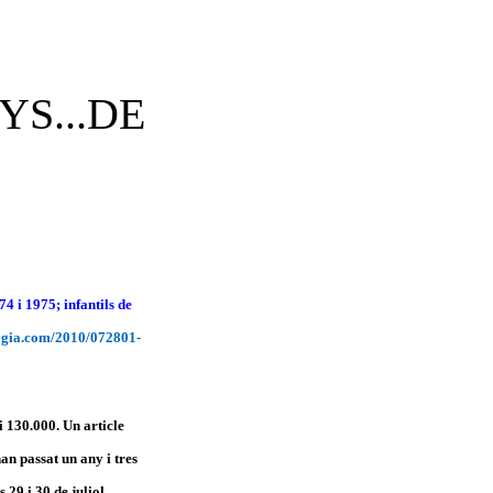
YS...DE
74 i 1975; infantils de
logia.com/2010/072801-
i 130.000. Un article
han passat un any i tres
29 i 30 de juliol.