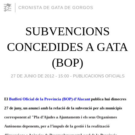
CRONISTA DE GATA DE GORGOS
SUBVENCIONS
CONCEDIDES A GATA
(BOP)
27 DE JUNIO DE 2012 - 15:00
-
PUBLICACIONS OFICIALS
El
Butlletí Oficial de la Província (BOP) d’Alacant
publica hui dimecres
27 de juny, un anunci amb la relació de la subvenció per als municipis
corresponent al "Pla d’Ajudes a Ajuntaments i els seus Organismes
Autònoms depenents, per a l’impuls de la gestió i la realització