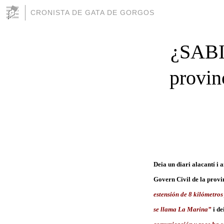
CRONISTA DE GATA DE GORGOS
¿SABIE
provin
Deia un diari alacantí i 
Govern Civil de la prov
estensión de 8 kilómetros
se llama La Marina”
i de