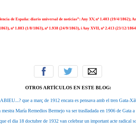
ia de España: diario universal de noticias”: Any XV, nº 1.403 (19/4/1862); An
1863), nº 1.883 (1/8/1863), nº 1.938 (24/9/1863), i Any XVII, nº 2.413 (23/12/1864)
OTROS ARTÍCULOS EN ESTE BLOG:
ABIEU...? que a març de 1912 encara es pensava amb el tren Gata-Xà
 mestra María Remedios Bermejo va ser traslladada en 1906 de Gata a
e el dia 18 doctubre de 1932 van celebrar un important acte radical so