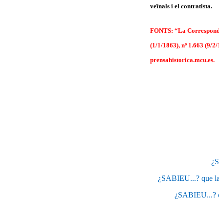
veïnals i el contratista.
FONTS: “La Correspondenc
(1/1/1863), nº 1.663 (9/2/
prensahistorica.mcu.es.
¿S
¿SABIEU...? que la
¿SABIEU...? qu