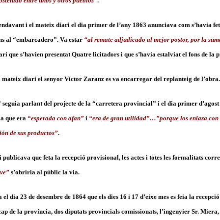
ostenido entre unos y otros pueblos”
.
ndavant i el mateix diari el dia primer de l’any 1863 anunciava com s’havia fet 
fins al “embarcadero”. Va estar
“al remate adjudicado al mejor postor, por la sum
ri que s’havien presentat Quatre licitadors i que s’havia estalviat el fons de la 
 mateix diari el senyor Víctor Zaranz es va encarregar del replanteig de l’obra.
guia parlant del projecte de la “carretera provincial” i el dia primer d’agos
xa que era
“esperada con afan”
i
“era de gran utilidad”…”porque los enlaza con 
ción de sus productos”
.
i publicava que feta la recepció provisional, les actes i totes les formalitats cor
eve”
s’obriria al públic la via.
el dia 23 de desembre de 1864 que els dies 16 i 17 d’eixe mes es feia la recepció 
 cap de la província, dos diputats provincials comissionats, l’ingenyier Sr. Miera,