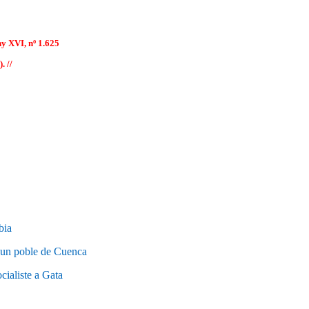
y XVI, nº 1.625
. //
bia
 un poble de Cuenca
cialiste a Gata