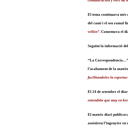
comunicación y roce ha s
El tema continuava més e
del camí i el seu ramal 
vellón”
. Comentava el dia
Seguint la informació del
“La Correspondencia…” se
l’acabament de la matei
facilitandoles la esporta
El 24 de setembre el diar
entendido que muy en br
El mateix diari publicava 
assistiren l’ingenyier en