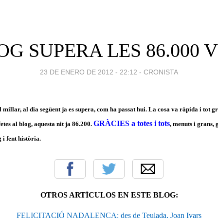
OG SUPERA LES 86.000 V
23 DE ENERO DE 2012 - 22:12
-
CRONISTA
el millar, al dia següent ja es supera, com ha passat hui. La cosa va ràpida i tot g
GRÀCIES a totes i tots
fetes al blog, aquesta nit ja 86.200.
, menuts i grans, g
 i fent història.
OTROS ARTÍCULOS EN ESTE BLOG:
FELICITACIÓ NADALENCA: des de Teulada, Joan Ivars