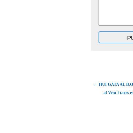
← HUI GATA AL B.O.P
al Vent i taxes 