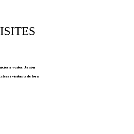
ISITES
ràcies a vostés. Ja són
aters i visitants de fora