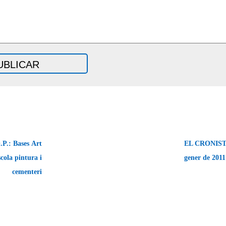
.: Bases Art
EL CRONISTA
escola pintura i
gener de 201
cementeri