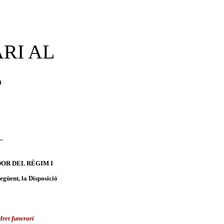
RI AL
L
.
LADOR DEL RÈGIM I
ent, la Disposició
dret funerari