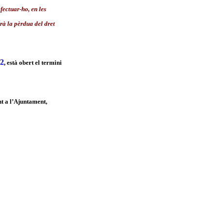
fectuar-ho, en les
rà la pèrdua del dret
12
, està obert el termini
ent a l’Ajuntament,