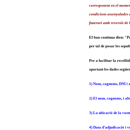
corresponent en el moment
condicions assenyalades e
funerari amb reversió de 
El ban continua dien: "P
per tal de posar les sepul
Per a facilitar la recolli
aportant les dades següen
1) Nom, cognoms, DNI i ad
2) El nom, cognoms, i altr
3) La ubicació de la vost
4) Data d’adjudicació i 