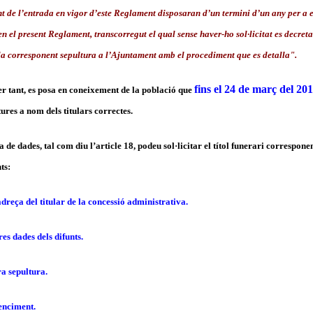
 de l’entrada en vigor d’este Reglament disposaran d’un termini d’un any per a e
n el present Reglament, transcorregut el qual sense haver-ho sol·licitat es decreta
la corresponent sepultura a l’Ajuntament amb el procediment que es detalla".
fins el 24 de març del 20
er tant, es posa en coneixement de la població que
tures a nom dels titulars correctes.
da de dades, tal com diu l’article 18, podeu sol·licitar el títol funerari correspon
ts:
reça del titular de la concessió administrativa.
es dades dels difunts.
ra sepultura.
venciment.