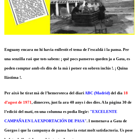
Enguany encara no hi havia enllestit el tema de l’escaldà i la pansa. Per
una senzilla raó que tots sabem: ¡ què pocs panseros queden ja a Gata, es
poden comptar amb els dits de la mà i potser en sobren inclús !. ¡ Quina
llàstima !.
Per això he tirat mà de l’hemeroteca del diari
ABC (Madrid)
del dia
18
d’agost de 1971
, dimecres, just fa ara 40 anys i dos dies. A la pàgina 30 de
l’edició del matí, en una columna es podia llegir:
"EXCELENTE
CAMPAÑA EN LA EXPORTACIÓN DE PASA"
. I nomenava a Gata de
Gorgos i que la campanya de pansa havia estat molt satisfactoria. Us pose