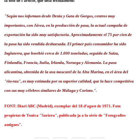
la foto de l’article, que deia textualment:
"Según nos informan desde Denia y Gata de Gorgos, centros muy
importantes, con Jávea, en la producción de pasa, la actual campaña de
exportación ha sido muy satisfactoria. Aproximadamente el 75 por cien de
la pasa ha sido vendida deshuesada. El primer país consumidor ha sido
Inglaterra, que bsorbió cerca de 1.000 toneladas, seguida de Suiza,
Finlandia, Francia, Italia, Irlanda, Noruega y Alemania. La pasa
alicantina, obtenida de la uva moscatel de la Alta Marina, en el área del
"riu-rau", es muy estimada por su superior calidad, que la hace competitiva
con sus muy célebres similares de Málaga y Corinto.".
FONT: Diari ABC (Madrid), exemplar del 18 d’agost de 1971. Foto
propietat de Tonica "Sariera", publicada ja a la sèrie de "Fotografies
antigues".