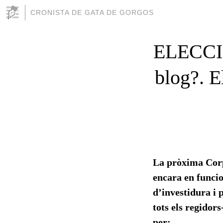
CRONISTA DE GATA DE GORGOS
ELECCIO
blog?. E
La pròxima Corp
encara en funcion
d’investidura i p
tots els regidor
per: