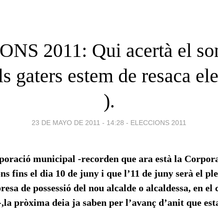
NS 2011: Qui acertà el son
ls gaters estem de resaca elec
).
23 DE MAYO DE 2011 - 14:28
-
ELECCIONS 2011
oració municipal -recorden que ara està la Corpor
s fins el dia 10 de juny i que l’11 de juny serà el pl
resa de possessió del nou alcalde o alcaldessa, en el 
s-,la pròxima deia ja saben per l’avanç d’anit que e