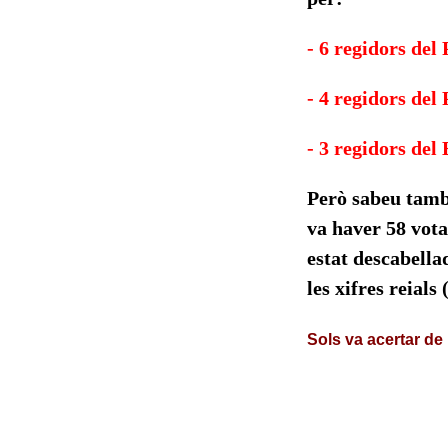
- 6 regidors del
- 4 regidors del
- 3 regidors del
Però sabeu tamb
va haver 58 vota
estat descabella
les xifres reials 
Sols v
a acertar de 