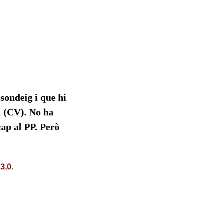
ondeig i que hi
1 (CV). No ha
cap al PP. Però
3,0.