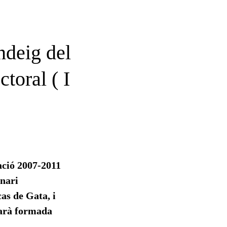
deig del
toral ( I
ació 2007-2011
enari
cas de Gata, i
starà formada