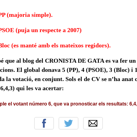
 PP (majoria simple).
 PSOE (puja un respecte a 2007)
 Bloc (es manté amb els mateixos regidors).
é que al blog del CRONISTA DE GATA es va fer un s
cions. El global donava 5 (PP), 4 (PSOE), 3 (Bloc) i 
da la votació, en conjunt. Sols el de CV se n’ha anat 
(6,4,3) qui les va acertar:
ple el votant número 6, que va pronosticar els resultats: 6,4,