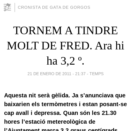
CRONISTA DE GATA DE GORGOS
TORNEM A TINDRE
MOLT DE FRED. Ara hi
ha 3,2 º.
21 DE ENERO DE 2011 - 21:37
-
TEMPS
Aquesta nit serà gèlida. Ja s’anunciava que
baixarien els termòmetres i estan posant-se
cap avall i depressa. Quan són les 21.30
hores l’estació metereològica de
l’Ajuntament marca 3,2 graus centígrads,