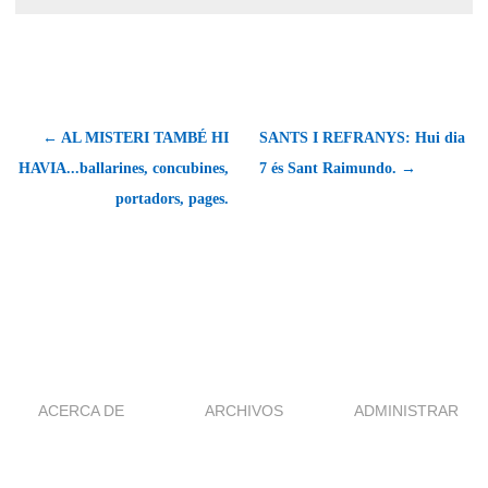
← AL MISTERI TAMBÉ HI
SANTS I REFRANYS: Hui dia
HAVIA...ballarines, concubines,
7 és Sant Raimundo. →
portadors, pages.
ACERCA DE
ARCHIVOS
ADMINISTRAR