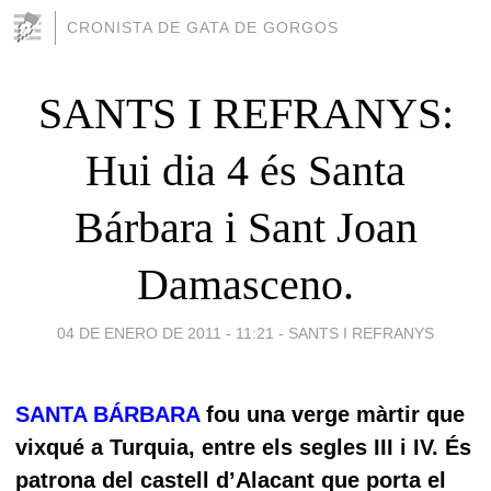
CRONISTA DE GATA DE GORGOS
SANTS I REFRANYS:
Hui dia 4 és Santa
Bárbara i Sant Joan
Damasceno.
04 DE ENERO DE 2011 - 11:21
-
SANTS I REFRANYS
SANTA BÁRBARA
fou una verge màrtir que
vixqué a Turquia, entre els segles III i IV. És
patrona del castell d’Alacant que porta el