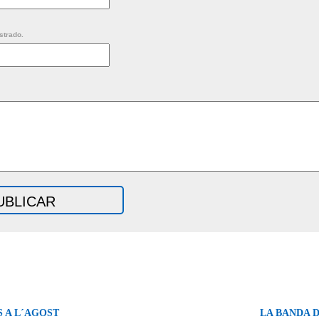
strado.
 A L´AGOST
LA BANDA D