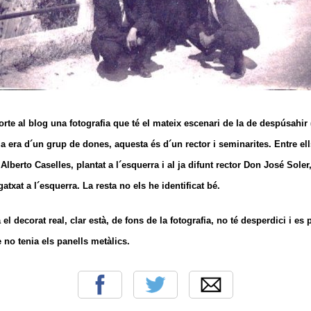
orte al blog una fotografia que té el mateix escenari de la de despúsahir (
la era d´un grup de dones, aquesta és d´un rector i seminarites. Entre ell
Alberto Caselles, plantat a l´esquerra i al ja difunt rector Don José Soler,
atxat a l´esquerra. La resta no els he identificat bé.
a el decorat real, clar està, de fons de la fotografia, no té desperdici i 
 no tenia els panells metàlics.