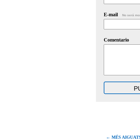
E-mail
No será mo
Comentario
← MÉS AIGUATS