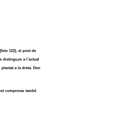
foto 122), el pont de
s distingu¡m a l´actual
 plantat a la dreta. Don
es pot comprovar també