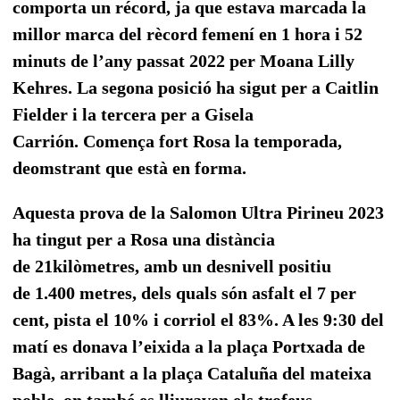
comporta un récord, ja que estava marcada la
millor marca del rècord femení en 1 hora i 52
minuts de l’any passat 2022 per Moana Lilly
Kehres. La segona posició ha sigut per a Caitlin
Fielder i la tercera per a Gisela
Carrión.
Comença fort Rosa la temporada,
deomstrant que està en forma.
Aquesta prova de la Salomon Ultra Pirineu 2023
ha tingut per a Rosa una distància
de 21kilòmetres, amb un d
esnivell positiu
de
1.400 metres, dels quals són a
sfalt el
7 per
cent, pista el
10% i corriol el
83%. A les 9
:30 del
matí es donava l’eixida
a la plaça Portxada de
Bagà, arribant a la plaça Cataluña del mateixa
poble, on també es lliuraven els
trofeus