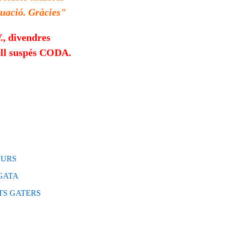
tuació.
Gràcies"
., divendres
ell suspés CODA.
CURS
GATA
TS GATERS