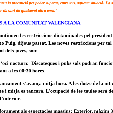
u la precaució per poder superar, entre tots, aquesta situació.
𝐋𝐚 𝐬
 𝐝𝐚𝐯𝐚𝐧𝐭 𝐝𝐞 𝐪𝐮𝐚𝐥𝐬𝐞𝐯𝐨𝐥 𝐚𝐥𝐭𝐫𝐚 𝐜𝐨𝐬𝐚."
S A LA COMUNITAT VALENCIANA
ntinuen les restriccions dictaminades pel president 
o Puig, dijous passat. Les noves restriccions per tal 
ot dels joves, són:
l’oci nocturn: Discoteques i pubs sols podran funci
cant a les 00:30 hores.
 tancament s’avança mitja hora. A les dotze de la nit 
tze i mitja es tancarà. L’ocupació de les taules serà 
 l’interior.
aforament als espectacles massius: Exterior, màxim 