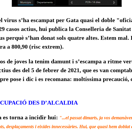
el virus s’ha escampat per Gata quasi el doble "ofic
9 casos actius, hui publica la Conselleria de Sanitat
us perquè s’han donat sols quatre altes. Estem mal. I
ra a 800,90 (risc extrem).
os de joves la tenim damunt i s’escampa a ritme vert
ctius des del 5 de febrer de 2021, que es van comptab
re pose i dic i es recomana: moltíssima precaució, c
OCUPACIÓ DES D’ALCALDIA
 es torna a incidir hui:
"...el passat dimarts, ja vos demanàve
ts, desplaçaments i eixides innecessàries. Hui, que quasi hem doblat e