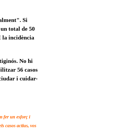
ialment". Si
 un total de 50
 la incidència
iginós. No hi
ilitzar 56 casos
iudar i cuidar-
m fer un esforç i
ls casos actius, vos