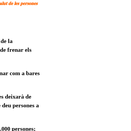
𝐥𝐮𝐭 𝐝𝐞 𝐥𝐞𝐬 𝐩𝐞𝐫𝐬𝐨𝐧𝐞𝐬
de la
de frenar els
onar com a bares
es deixarà de
de deu persones a
3.000 persones;