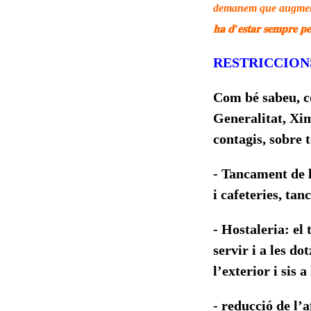
demanem que augmente
𝐡𝐚 𝐝’𝐞𝐬𝐭𝐚𝐫 𝐬𝐞𝐦𝐩𝐫𝐞 𝐩𝐞
RESTRICCION
Com bé sabeu, co
Generalitat, Xim
contagis, sobre t
- Tancament de 
i cafeteries, tan
- Hostaleria: el
servir i a les do
l’exterior i sis a
- reducció de l’