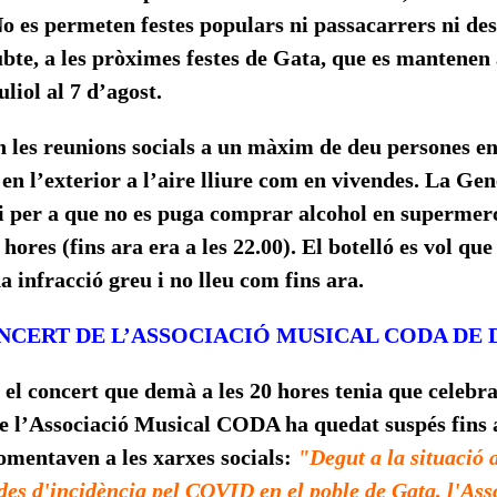
 No es permeten festes populars ni passacarrers ni des
ubte, a les pròximes festes de Gata, que es mantene
uliol al 7 d’agost.
 les reunions socials a un màxim de deu persones en
en l’exterior a l’aire lliure com en vivendes. La Ge
i per a que no es puga comprar alcohol en supermerc
 hores (fins ara era a les 22.00). El botelló es vol que
a infracció greu i no lleu com fins ara.
ONCERT DE L’ASSOCIACIÓ MUSICAL CODA DE
, el concert que demà a les 20 hores tenia que celebra
e l’Associació Musical CODA ha quedat suspés fins a
comentaven a les xarxes socials:
"
Degut a la situació 
ades d'incidència pel COVID en el poble de Gata, l'As