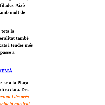
filades. Això
n amb molt de
 tota la
neralitat també
ats i tendes més
 passe a
 DEMÀ
r-se a la Plaça
ltra data. Des
actual i després
sociació musical