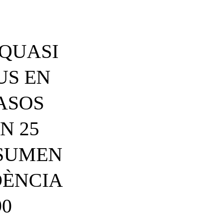
 QUASI
US EN
CASOS
N 25
 SUMEN
DÈNCIA
90