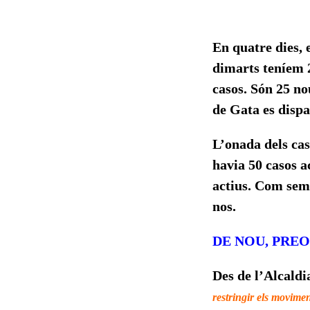
En quatre dies, 
dimarts teníem 2
casos. Són 25 no
de Gata es dispa
L’onada dels cas
havia 50 casos a
actius. Com semp
nos.
DE NOU, PRE
Des de l’Alcaldia
restringir els movimen