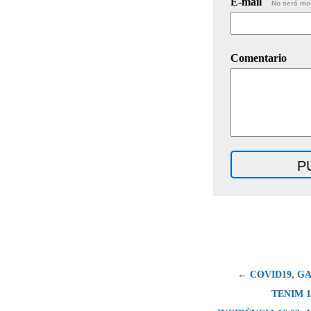
E-mail
No será mo
Comentario
← COVID19, GA
TENIM 1