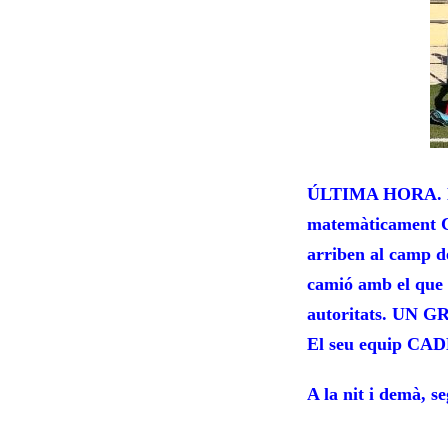
ÚLTIMA HORA. L
matemàticament C
arriben al camp de
camió amb el que 
autoritats. UN G
El seu equip 
A la nit i demà, s