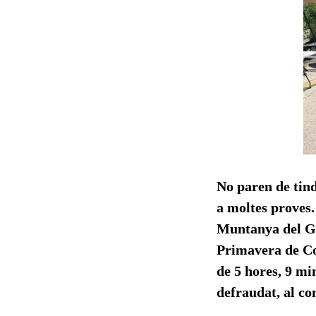
No paren de tindr
a moltes prove
Muntanya del Gr
Primavera de Co
de 5 hores, 9 mi
defraudat, al co