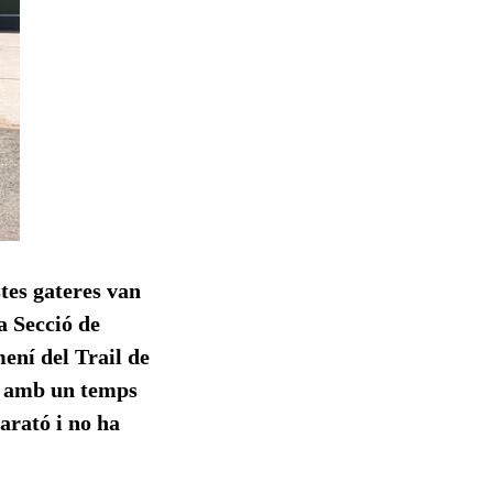
stes gateres van
 Secció de
ení del Trail de
l amb un temps
arató i no ha