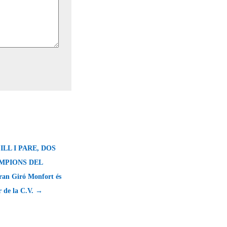
ILL I PARE, DOS
MPIONS DEL
an Giró Monfort és
r de la C.V. →