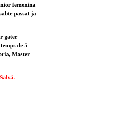
sénior femenina
sabte passat ja
r gater
temps de 5
oria, Master
Salvá.