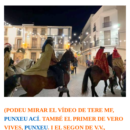
(PODEU MIRAR EL VÍDEO DE TERE MF,
PUNXEU ACÍ
. TAMBÉ EL PRIMER DE VERO
VIVES,
PUNXEU
. I EL SEGON DE V.V.,