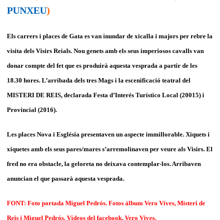
PUNXEU
)
Els carrers i places de Gata es van inundar de xicalla i majors per rebre la
visita dels Visirs Reials. Nou genets amb els seus imperiosos cavalls van
donar compte del fet que es produirà aquesta vesprada a partir de les
18.30 hores. L’arribada dels tres Mags i la escenificació teatral del
MISTERI DE REIS, declarada Festa d’Interés Turístico Local (20015) i
Provincial (2016).
Les places Nova i Església presentaven un aspecte immillorable. Xiquets i
xiquetes amb els seus pares/mares s’arremolinaven per veure als Visirs. El
fred no era obstacle, la geloreta no deixava contemplar-los. Arribaven
anuncian el que passarà aquesta vesprada.
FONT: Foto portada Miguel Pedrós. Fotos àlbum Vero Vives, Misteri de
Reis i Miguel Pedrós. Vídeos del facebook, Vero Vives.