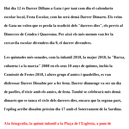
Hui dia 12 és Darrer Dilluns a Gata i per tant com diu el calendario
escolar local, Festa Escolar, com ho serà demà Darrer Dimarts. Els veïns
de Gata no volen que es perda la tradició dels "darrers dies", els previs al
Dimecres de Cendra i Quaresma. Per això els més menuts van fer la
cercavila escolar divendres dia 9, el darrer divendres.
Les quintades més sonades, com la infantil 2018, la major 2018, la "Barxa,
cubateta i a la marxa" 2008 en els seus 10 anys de quintos, inclús la
Comissió de Festes 2018, i altres grups d'amics i quadrilles, es van
disfressar Darrer Dissabte per a fer festa. Darrer diumenge va ser un dia
de paelles, d'eixir amb els amics, de festa. També se celebrarà més demà
dimarts que es tanca el cicle dels darrers dies, encara que la segona part,
l'epílog arribe dissabte pròxim dia 17 amb el Soterrament de la Sardina.
A la fotografia, la quintà infantil a la Plaça de l'Església, a punt de