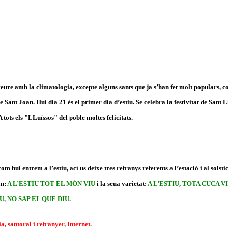
veure amb la climatologia, excepte alguns sants que ja s’han fet molt populars, 
 Sant Joan. Hui dia 21 és el primer dia d’estiu. Se celebra la festivitat de Sant L
 tots els "LLuïssos" del poble moltes felicitats.
com hui entrem a l’estiu, ací us deixe tres refranys referents a l’estació i al solst
em:
A L’ESTIU TOT EL MÓN VIU
i la seua varietat:
A L’ESTIU, TOTA CUCA V
, NO SAP EL QUE DIU.
 santoral i refranyer, Internet.