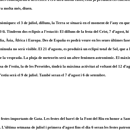
era molta més, diuen.
nòmiques: el 3 de juliol, dilluns, la Terra se situarà en el moment de l’any en q
el·li. Tindrem dos eclipsis a l’estació: El dilluns de la festa del Crist, 7 d’agost, h
lia, Àsia, África i Europa. Des de España es podrà veure en les seues últimes fase
nínsula no serà visible. El 21 d’agosto, es produirà un eclipsi total de Sol, que 
e la vesprada. La pluja de meteorits serà un altre fenòmen astronòmic. El màxi
sa de l’estiu, la de les Perseides, tindrà la màxima activitat al voltant del 12 d’a
estiu serà el 9 de juliol. També seran el 7 d’agost i 6 de setembre.
 festes importants de Gata. Les festes del barri de la Font del Riu en honor a Sant
ol. L’última setmana de juliol i primera d’agost fins el dia 6 seran les festes patro