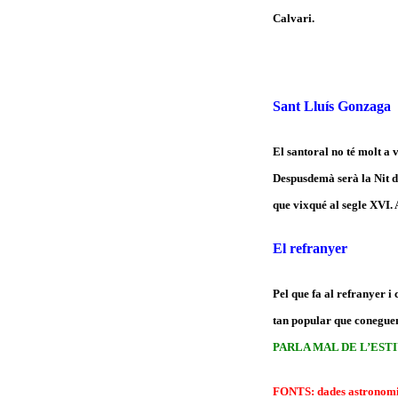
Calvari.
Sant Lluís Gonzaga
El santoral no té molt a 
Despusdemà serà la Nit de
que vixqué al segle XVI. A
El refranyer
Pel que fa al refranyer i 
tan popular que conegu
PARLA MAL DE L’ESTIU
FONTS: dades astronomia,