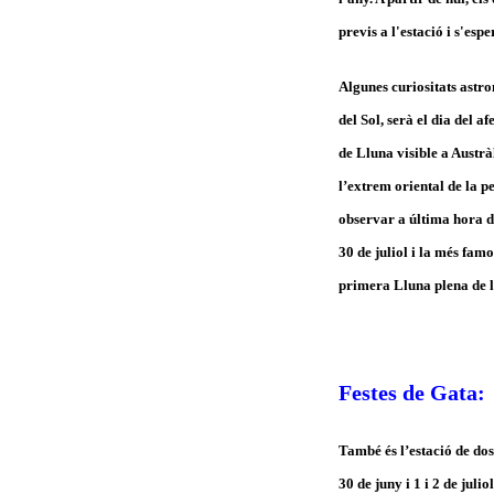
previs a l'estació i s'esp
Algunes curiositats astro
del Sol, serà el dia del af
de Lluna visible a Austrà
l’extrem oriental de la pe
observar a última hora d
30 de juliol i la més famo
primera Lluna plena de l’
Festes de Gata:
També és l’estació de dos
30 de juny i 1 i 2 de juli