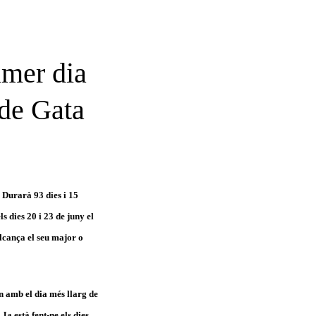
mer dia
s de Gata
. Durarà 93 dies i 15
ls dies 20 i 23 de juny el
 alcança el seu major o
on amb el dia més llarg de
Ja està fent-ne els dies