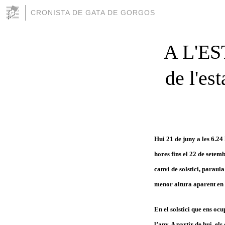
CRONISTA DE GATA DE GORGOS
A L'ES
de l'est
Hui 21 de juny a les 6.24
hores fins el 22 de setemb
canvi de solstici, paraula
menor altura aparent en el
En el solstici que ens oc
l’any. A partir de hui, el