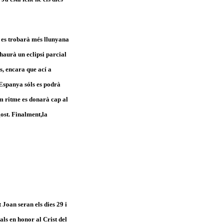
ue es trobarà més llunyana
i haurà un eclipsi parcial
s, encara que ací a
a Espanya sóls es podrà
m ritme es donarà cap al
gost. Finalment,la
 Joan seran els dies 29 i
nals en honor al Crist del