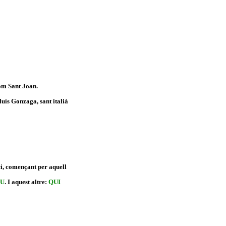
com Sant Joan.
luís Gonzaga, sant italià
ici, començant per aquell
IU
. I aquest altre:
QUI